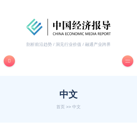
剖析前沿趋势 / 洞见行业价值 / 融通产业跨界
中文
首页
>>
中文