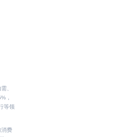
内需、
5%，
行等领
前消费