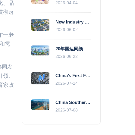
化、品
2026-04-04
贯彻落
New Industry Standards Fuel Standardised and Scaled Growth of China’s Embodied Intelligence Sector
2026-06-02
“一老
和需
20年国运同频 数据价值变现--“新质未来”平台开启产业通证新时代
2026-06-22
协同发
引领、
China’s First Fully Domestic 100,000-Card AI Supercluster Launched in Zhengzhou, Integrated Into National Supercomputing Internet
2026-07-14
育家政
China Southern Power Grid Accelerates Grid Works to Secure Summer Power Supply Across Southern Provinces
2026-07-08