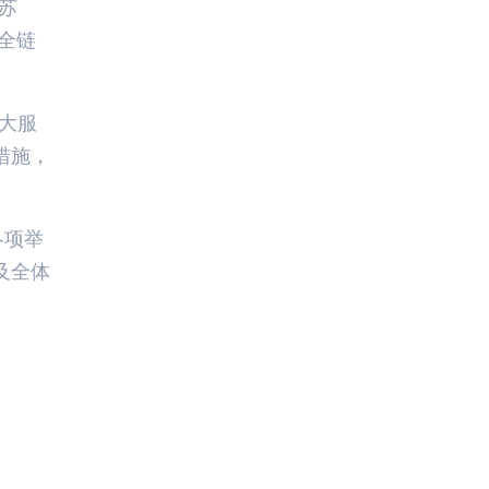
苏
全链
大服
措施，
各项举
及全体