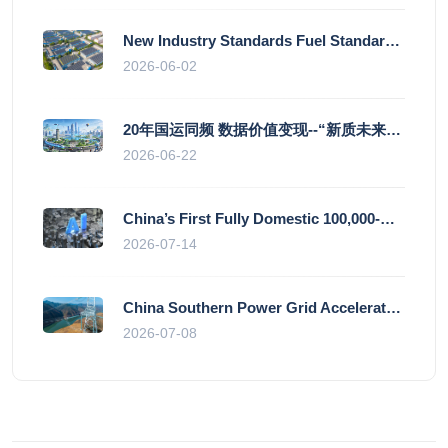
New Industry Standards Fuel Standardised and Scaled Growth of China’s Embodied Intelligence Sector
2026-06-02
20年国运同频 数据价值变现--“新质未来”平台开启产业通证新时代
2026-06-22
China’s First Fully Domestic 100,000-Card AI Supercluster Launched in Zhengzhou, Integrated Into National Supercomputing Internet
2026-07-14
China Southern Power Grid Accelerates Grid Works to Secure Summer Power Supply Across Southern Provinces
2026-07-08