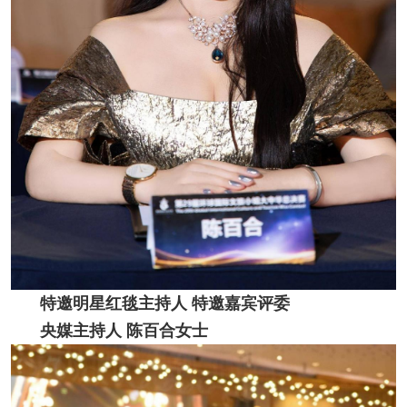
特邀明星红毯主持人 特邀嘉宾评委
央媒主持人 陈百合女士