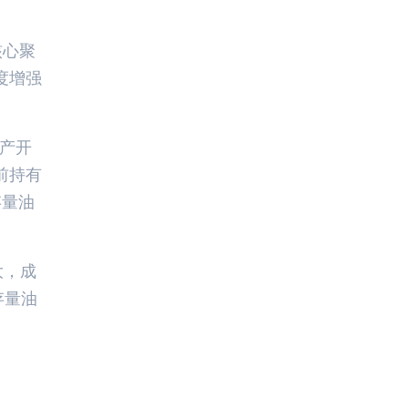
核心聚
度增强
复产开
前持有
存量油
大，成
存量油