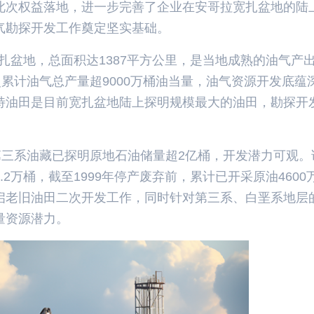
此次权益落地，进一步完善了企业在安哥拉宽扎盆地的陆
气勘探开发工作奠定坚实基础。
扎盆地，总面积达1387平方公里，是当地成熟的油气产
史累计油气总产量超9000万桶油当量，油气资源开发底蕴
特油田是目前宽扎盆地陆上探明规模最大的油田，勘探开
三系油藏已探明原地石油储量超2亿桶，开发潜力可观。
2万桶，截至1999年停产废弃前，累计已开采原油4600
启老旧油田二次开发工作，同时针对第三系、白垩系地层
量资源潜力。