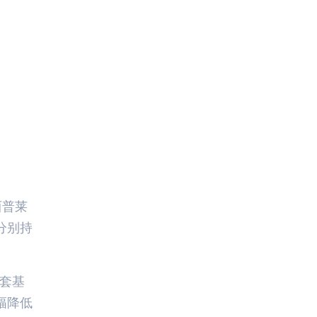
西普莱
分别持
配套基
幅降低