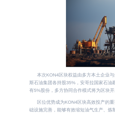
本次KON4区块权益由多方本土企业与
斯石油集团各持股35%，安哥拉国家石油
有5%股份，多方协同合作模式将为区块
区位优势成为KON4区块高效投产的
础设施完善，能够有效缩短油气生产、炼