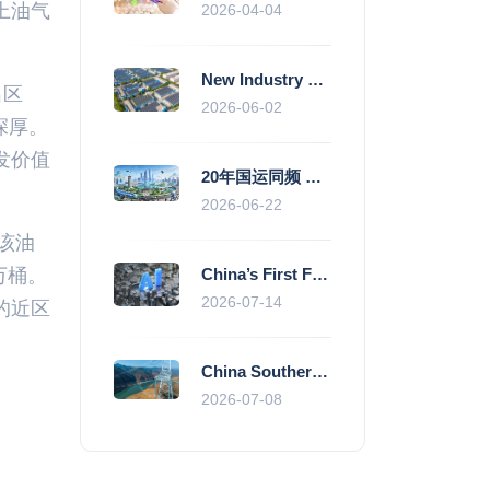
上油气
2026-04-04
New Industry Standards Fuel Standardised and Scaled Growth of China’s Embodied Intelligence Sector
出区
2026-06-02
深厚。
发价值
20年国运同频 数据价值变现--“新质未来”平台开启产业通证新时代
2026-06-22
该油
万桶。
China’s First Fully Domestic 100,000-Card AI Supercluster Launched in Zhengzhou, Integrated Into National Supercomputing Internet
2026-07-14
的近区
China Southern Power Grid Accelerates Grid Works to Secure Summer Power Supply Across Southern Provinces
2026-07-08