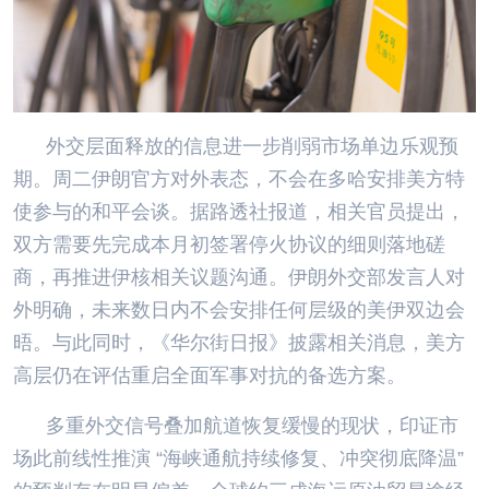
外交层面释放的信息进一步削弱市场单边乐观预
期。周二伊朗官方对外表态，不会在多哈安排美方特
使参与的和平会谈。据路透社报道，相关官员提出，
双方需要先完成本月初签署停火协议的细则落地磋
商，再推进伊核相关议题沟通。伊朗外交部发言人对
外明确，未来数日内不会安排任何层级的美伊双边会
晤。与此同时，《华尔街日报》披露相关消息，美方
高层仍在评估重启全面军事对抗的备选方案。
多重外交信号叠加航道恢复缓慢的现状，印证市
场此前线性推演 “海峡通航持续修复、冲突彻底降温”