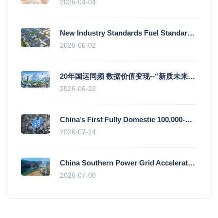
2026-04-04
New Industry Standards Fuel Standardised and Scaled Growth of China’s Embodied Intelligence Sector
2026-06-02
20年国运同频 数据价值变现--“新质未来”平台开启产业通证新时代
2026-06-22
China’s First Fully Domestic 100,000-Card AI Supercluster Launched in Zhengzhou, Integrated Into National Supercomputing Internet
2026-07-14
China Southern Power Grid Accelerates Grid Works to Secure Summer Power Supply Across Southern Provinces
2026-07-08