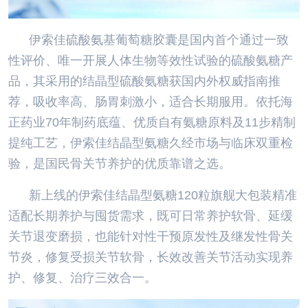
伊索佳硫酸氨基葡萄糖胶囊是国内首个通过一致
性评价、唯一开展人体生物等效性试验的硫酸氨糖产
品，其采用的结晶型硫酸氨糖获国内外权威指南推
荐，吸收率高、肠胃刺激小，适合长期服用。依托海
正药业70年制药底蕴、优质自有氨糖原料及11步精制
提纯工艺，伊索佳结晶型氨糖久经市场与临床双重检
验，是国民骨关节养护的优质靠谱之选。
新上线的伊索佳结晶型氨糖120粒旗舰大包装精准
适配长期养护与囤货需求，既可日常养护软骨、延缓
关节退变磨损，也能针对性干预原发性及继发性骨关
节炎，修复受损关节软骨，长效改善关节活动实现养
护、修复、治疗三效合一。