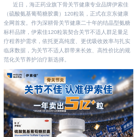
近日，海正药业旗下骨关节健康专业品牌伊索佳
（硫酸氨基葡萄糖胶囊）120粒装，正式在京东健康
全网首发。作为深耕骨关节健康二十年的结晶型氨糖
标杆品牌，伊索佳120粒装契合关节不适人群足量足
疗程养护需求，依托更高纯度、更优吸收效率与扎实
临床数据，为关节不适人群带来长效、高性价比的规
范化关节养护治疗新选择。