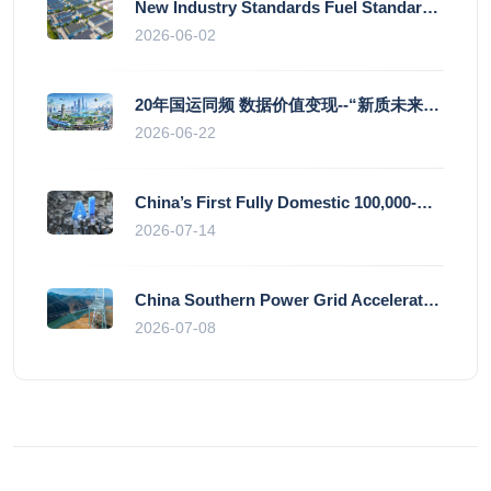
New Industry Standards Fuel Standardised and Scaled Growth of China’s Embodied Intelligence Sector
2026-06-02
20年国运同频 数据价值变现--“新质未来”平台开启产业通证新时代
2026-06-22
China’s First Fully Domestic 100,000-Card AI Supercluster Launched in Zhengzhou, Integrated Into National Supercomputing Internet
2026-07-14
China Southern Power Grid Accelerates Grid Works to Secure Summer Power Supply Across Southern Provinces
2026-07-08