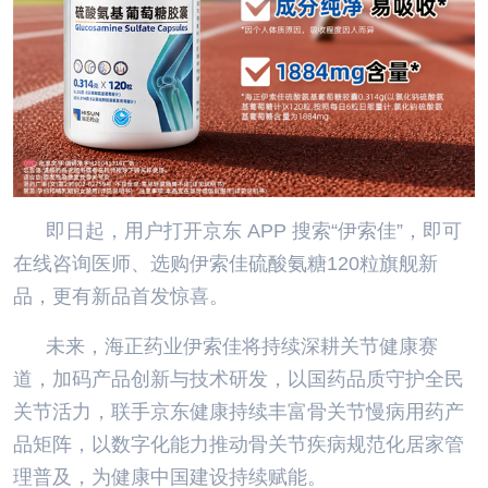
即日起，用户打开京东 APP 搜索“伊索佳”，即可
在线咨询医师、选购伊索佳硫酸氨糖120粒旗舰新
品，更有新品首发惊喜。
未来，海正药业伊索佳将持续深耕关节健康赛
道，加码产品创新与技术研发，以国药品质守护全民
关节活力，联手京东健康持续丰富骨关节慢病用药产
品矩阵，以数字化能力推动骨关节疾病规范化居家管
理普及，为健康中国建设持续赋能。