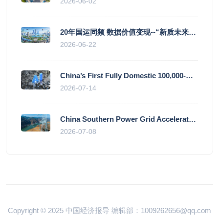
2026-06-02
20年国运同频 数据价值变现--“新质未来”平台开启产业通证新时代
2026-06-22
China’s First Fully Domestic 100,000-Card AI Supercluster Launched in Zhengzhou, Integrated Into National Supercomputing Internet
2026-07-14
China Southern Power Grid Accelerates Grid Works to Secure Summer Power Supply Across Southern Provinces
2026-07-08
Copyright © 2025 中国经济报导 编辑部：1009262656@qq.com