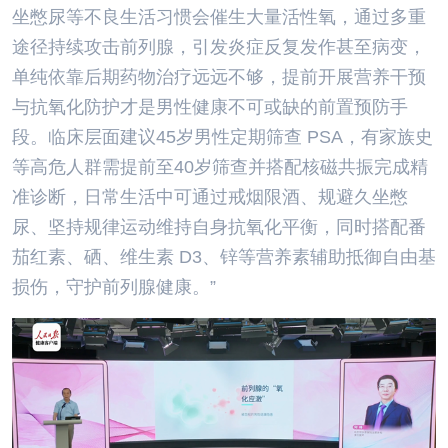
坐憋尿等不良生活习惯会催生大量活性氧，通过多重
途径持续攻击前列腺，引发炎症反复发作甚至病变，
单纯依靠后期药物治疗远远不够，提前开展营养干预
与抗氧化防护才是男性健康不可或缺的前置预防手
段。临床层面建议45岁男性定期筛查 PSA，有家族史
等高危人群需提前至40岁筛查并搭配核磁共振完成精
准诊断，日常生活中可通过戒烟限酒、规避久坐憋
尿、坚持规律运动维持自身抗氧化平衡，同时搭配番
茄红素、硒、维生素 D3、锌等营养素辅助抵御自由基
损伤，守护前列腺健康。”