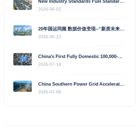
New Industry Standards Fuel Standardised and Scaled Growth of China’s Embodied Intelligence Sector
2026-06-02
20年国运同频 数据价值变现--“新质未来”平台开启产业通证新时代
2026-06-22
China’s First Fully Domestic 100,000-Card AI Supercluster Launched in Zhengzhou, Integrated Into National Supercomputing Internet
2026-07-14
China Southern Power Grid Accelerates Grid Works to Secure Summer Power Supply Across Southern Provinces
2026-07-08