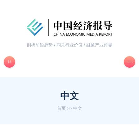
剖析前沿趋势 / 洞见行业价值 / 融通产业跨界
中文
首页
>>
中文