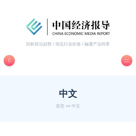
剖析前沿趋势 / 洞见行业价值 / 融通产业跨界
中文
首页
>>
中文